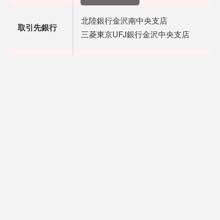
北陸銀行金沢南中央支店
取引先銀行
三菱東京UFJ銀行金沢中央支店
1.電気通信機器の販売及び点検修理業
2.電気通信機器のレンタル業務
事業内容
3.損害保険代行業
4.前各号に付帯する一切の業務
5.古物商
株式会社エヌ・ティ・ティ・ドコモ 北
主要取引先
社
コネクシオ株式会社 北陸支店