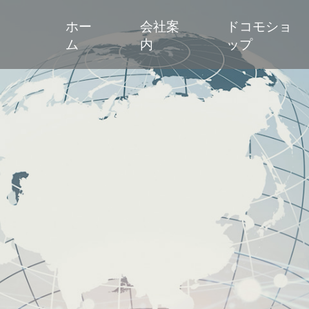
ホー
会社案
ドコモショ
ム
内
ップ