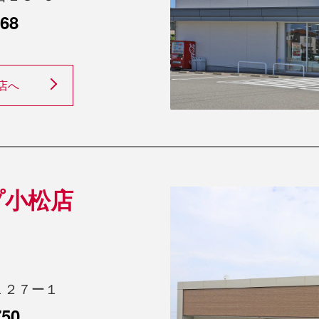
768
店へ
プ小松店
１２７ー１
750