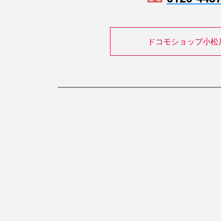
ドコモショップ小松
ホーム
お問い合わせ
株式会社ピーシーシー
〒921-8161 石川県金沢市有松4丁目13-5