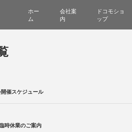
ホー
会社案
ドコモショ
ム
内
ップ
覧
会開催スケジュール
と臨時休業のご案内